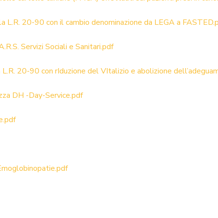
lla L.R. 20-90 con il cambio denominazione da LEGA a FASTED.
R.S. Servizi Sociali e Sanitari.pdf
a L.R. 20-90 con rIduzione del VItalizio e abolizione dell’adegu
zza DH -Day-Service.pdf
e.pdf
Emoglobinopatie.pdf