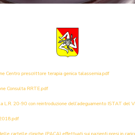
ne Centro prescrittore terapia genica talassemia.pdf
ione Consulta RRTE.pdf
la L.R. 20-90 con reintroduzione dell’adeguamento ISTAT del Vit
.2018.pdf
delle cartelle cliniche (PACA) effettuati sui pazienti presi in cari